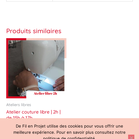
Produits similaires
Ce
produit
a
plusieurs
variations.
Les
options
peuvent
être
choisies
sur
Ateliers libres
la
page
Atelier couture libre | 2h |
du
de 15h à 17h
produit
42.00
€
De Fil en Projet utilise des cookies pour vous offrir une
meilleure expérience. Pour en savoir plus consultez notre
Choix des options
politique de confidentialité.