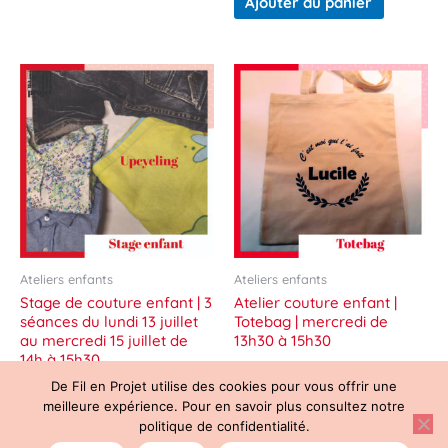
Ajouter au panier
Ce
produit
a
plusieurs
variations
Les
options
peuvent
être
choisies
sur
Ateliers enfants
Ateliers enfants
la
page
Stage de couture enfant | 3
Atelier couture enfant |
du
séances du lundi 13 juillet
Totebag | mercredi de
produit
au mercredi 15 juillet de
13h30 à 15h30
14h à 15h30
42.00
€
100.00
€
De Fil en Projet utilise des cookies pour vous offrir une
Choix des options
meilleure expérience. Pour en savoir plus consultez notre
Ajouter au panier
politique de confidentialité.